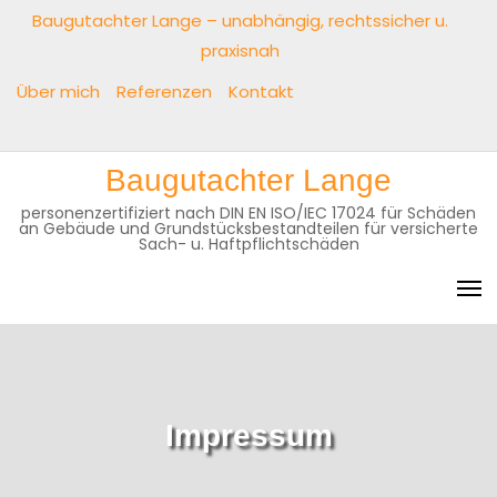
Skip
Baugutachter Lange – unabhängig, rechtssicher u.
to
praxisnah
content
Über mich
Referenzen
Kontakt
Baugutachter
Über
Referenzen
Kontakt
Baugutachter Lange
Lange
mich
–
personenzertifiziert nach DIN EN ISO/IEC 17024 für Schäden
an Gebäude und Grundstücksbestandteilen für versicherte
unabhängig,
Sach- u. Haftpflichtschäden
rechtssicher
u.
praxisnah
Impressum