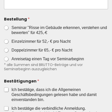
b
e
r
R
Bestellung
*
e
c
Seminar "Risse im Gebäude erkennen, verstehen und
h
bewerten" für 425,-€
n
u
Einzelzimmer für 52,- € pro Nacht
n
Doppelzimmer für 65,- € pro Nacht
g
s
Anreisetag einen Tag vor Seminarbeginn
a
* alle Summen sind BRUTTO-Beträge und vor
n
Seminarbeginn auszugleichen
s
c
h
Bestätigungen
*
r
i
Ich bestätige, dass ich die Allgemeinen
f
Geschäftsbedingungen gelesen habe und damit
t
einverstanden bin.
u
.
Ich bestätige die verbindliche Anmeldung.