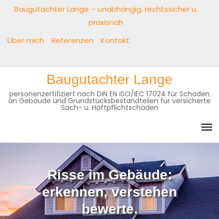
Skip
Baugutachter Lange – unabhängig, rechtssicher u.
to
praxisnah
content
Über mich
Referenzen
Kontakt
Baugutachter
Über
Referenzen
Kontakt
Baugutachter Lange
Lange
mich
personenzertifiziert nach DIN EN ISO/IEC 17024 für Schäden
–
an Gebäude und Grundstücksbestandteilen für versicherte
unabhängig,
Sach- u. Haftpflichtschäden
rechtssicher
u.
praxisnah
Risse im Gebäude:
erkennen, verstehen
bewerte.