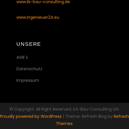
www.ils-bau-consulting.de
www.ingenieuer24.eu
UNSERE
AGB´s
Datenschutz
Impressum
© Copyright. All Right Reserved. ILS-Bau-Consulting UG.
Proudly powered by WordPress
|
Theme: Refresh Blog by
Refresh
Themes
.