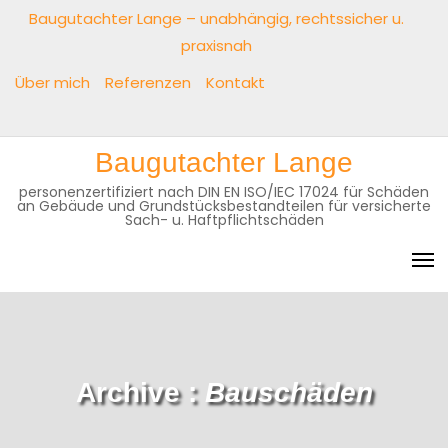
Skip
Baugutachter Lange – unabhängig, rechtssicher u.
to
praxisnah
content
Über mich
Referenzen
Kontakt
Baugutachter
Über
Referenzen
Kontakt
Baugutachter Lange
Lange
mich
–
personenzertifiziert nach DIN EN ISO/IEC 17024 für Schäden
an Gebäude und Grundstücksbestandteilen für versicherte
unabhängig,
Sach- u. Haftpflichtschäden
rechtssicher
u.
praxisnah
Archive :
Bauschäden