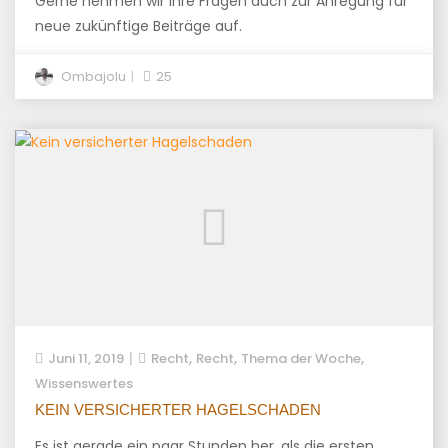
Gerne nehmen wir ihre Fragen auch zur Anregung für
neue zukünftige Beiträge auf.
Ombajolu
25
,
,
,
Juni 11, 2019
Recht
Recht
Thema der Woche
Wissenswertes
KEIN VERSICHERTER HAGELSCHADEN
Es ist gerade ein paar Stunden her, als die ersten