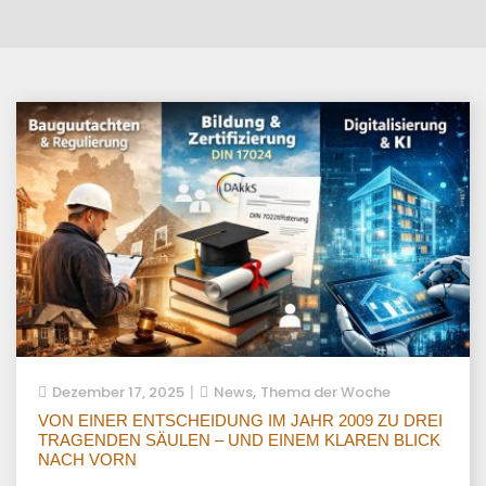
,
Dezember 17, 2025
News
Thema der Woche
VON EINER ENTSCHEIDUNG IM JAHR 2009 ZU DREI
TRAGENDEN SÄULEN – UND EINEM KLAREN BLICK
NACH VORN