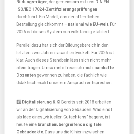
Bildungsträger
, der gemeinsam mit uns
DIN EN
ISO/IEC 17024-Zertifizierungsprüfungen
durchführt. Ein Modell, das der öffentlichen
Bestellung gleichkommt –
national wie EU-weit
. Für
2026 ist dieses System nun vollständig etabliert.
Parallel dazu hat sich der Bildungsbereich in den
letzten zwei Jahren rasant entwickelt. Für 2026 ist
klar: Auch dieses Standbein lässt sich nicht mehr
allein tragen. Umso mehr freue ich mich,
namhafte
Dozenten
gewonnen zu haben, die fachlich wie
didaktisch exakt unserem Anspruch entsprechen.
3️⃣ Digitalisierung & KI
Bereits seit 2018 arbeiten
wir an der Digitalisierung von Gebäuden. Was einst
als Idee eines „virtuellen Gutachtens“ begann, ist
heute eine
branchenübergreifende digitale
Gebäudeakte
. Dass uns die KI hier inzwischen