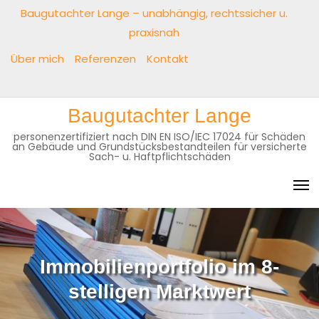
Skip
Baugutachter Lange – unabhängig, rechtssicher u.
to
praxisnah
content
Über mich
Referenzen
Kontakt
Baugutachter
Über
Referenzen
Kontakt
Baugutachter Lange
Lange
mich
personenzertifiziert nach DIN EN ISO/IEC 17024 für Schäden
–
an Gebäude und Grundstücksbestandteilen für versicherte
unabhängig,
Sach- u. Haftpflichtschäden
rechtssicher
u.
praxisnah
Immobilienportfolio im 8-
stelligen Marktwert