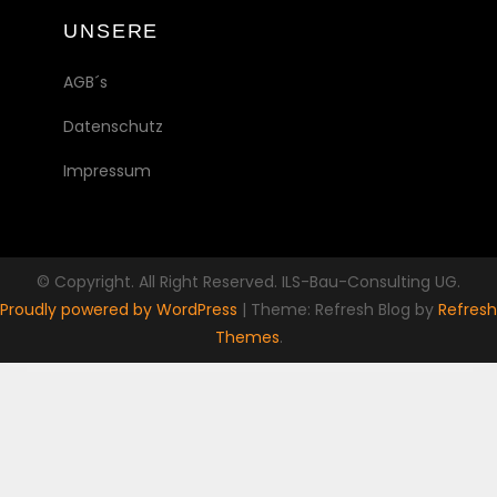
UNSERE
AGB´s
Datenschutz
Impressum
© Copyright. All Right Reserved. ILS-Bau-Consulting UG.
Proudly powered by WordPress
|
Theme: Refresh Blog by
Refresh
Themes
.