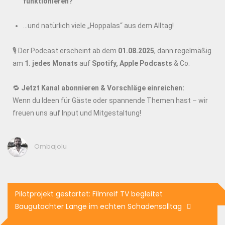
funktionieren?
…und natürlich viele „Hoppalas“ aus dem Alltag!
🎙️ Der Podcast erscheint ab dem
01.08.2025
, dann regelmäßig
am
1. jedes Monats
auf
Spotify, Apple Podcasts
& Co.
🔁
Jetzt Kanal abonnieren & Vorschläge einreichen:
Wenn du Ideen für Gäste oder spannende Themen hast – wir
freuen uns auf Input und Mitgestaltung!
Ombajolu
Pilotprojekt gestartet: Filmreif TV begleitet
Baugutachter Lange im echten Schadensalltag