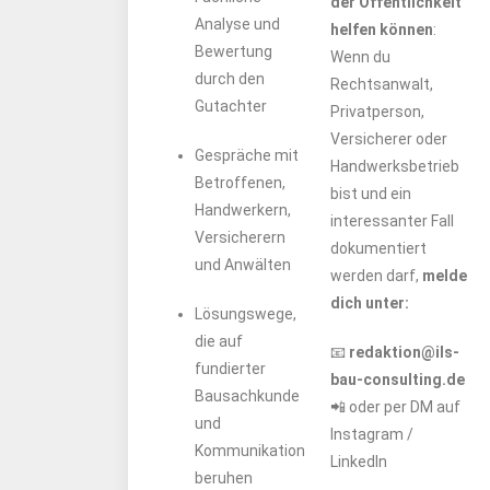
der Öffentlichkeit
Analyse und
helfen können
:
Bewertung
Wenn du
durch den
Rechtsanwalt,
Gutachter
Privatperson,
Versicherer oder
Gespräche mit
Handwerksbetrieb
Betroffenen,
bist und ein
Handwerkern,
interessanter Fall
Versicherern
dokumentiert
und Anwälten
werden darf,
melde
dich unter:
Lösungswege,
die auf
📧
redaktion@ils-
fundierter
bau-consulting.de
Bausachkunde
📲 oder per DM auf
und
Instagram /
Kommunikation
LinkedIn
beruhen