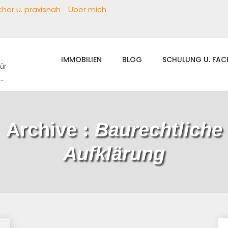
her u. praxisnah
Über mich
IMMOBILIEN
BLOG
SCHULUNG U. FA
ür
h-
Archive :
Baurechtliche
Aufklärung