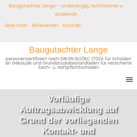
Skip
Baugutachter Lange – unabhängig, rechtssicher u.
to
praxisnah
content
Über mich
Referenzen
Kontakt
Baugutachter
Über
Referenzen
Kontakt
Baugutachter Lange
Lange
mich
–
personenzertifiziert nach DIN EN ISO/IEC 17024 für Schäden
an Gebäude und Grundstücksbestandteilen für versicherte
unabhängig,
Sach- u. Haftpflichtschäden
rechtssicher
u.
praxisnah
Vorläufige
Auftragsabwicklung auf
Grund der vorliegenden
Kontakt- und