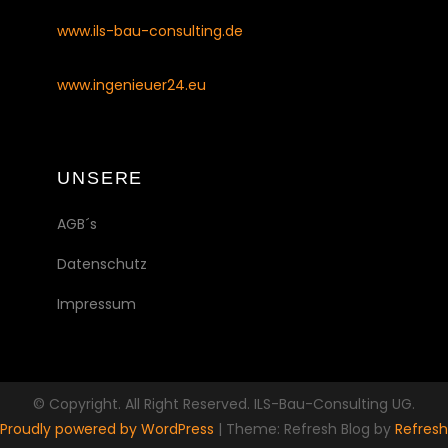
www.ils-bau-consulting.de
www.ingenieuer24.eu
UNSERE
AGB´s
Datenschutz
Impressum
© Copyright. All Right Reserved. ILS-Bau-Consulting UG.
Proudly powered by WordPress
|
Theme: Refresh Blog by
Refresh