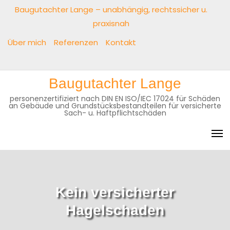
Skip
Baugutachter Lange – unabhängig, rechtssicher u.
to
praxisnah
content
Über mich
Referenzen
Kontakt
Baugutachter
Über
Referenzen
Kontakt
Baugutachter Lange
Lange
mich
–
personenzertifiziert nach DIN EN ISO/IEC 17024 für Schäden
an Gebäude und Grundstücksbestandteilen für versicherte
unabhängig,
Sach- u. Haftpflichtschäden
rechtssicher
u.
praxisnah
Kein versicherter
Hagelschaden