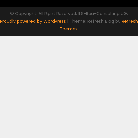
© Copyright. All Right Reserved. ILS-Bau-Consulting UG.
Proudly powered by WordPress
|
Theme: Refresh Blog by
Refresh
Themes
.