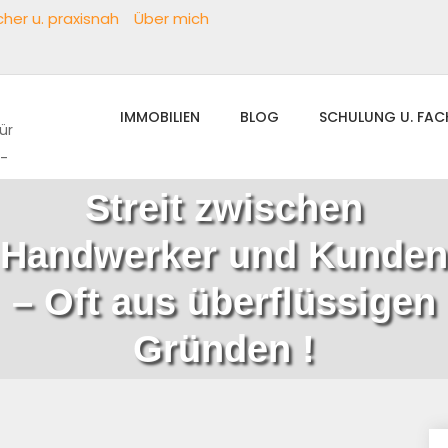
her u. praxisnah
Über mich
IMMOBILIEN
BLOG
SCHULUNG U. FA
ür
h-
Streit zwischen
Handwerker und Kunden
– Oft aus überflüssigen
Gründen !