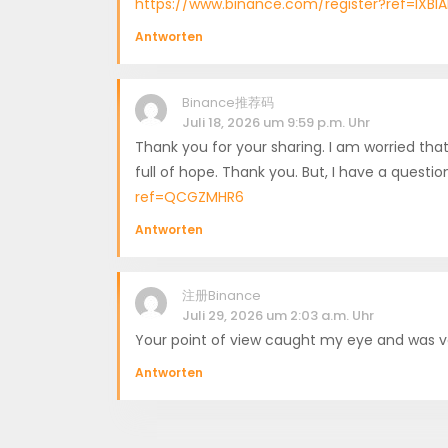
https://www.binance.com/register?ref=IXBI
Antworten
Binance推荐码
Juli 18, 2026 um 9:59 p.m. Uhr
Thank you for your sharing. I am worried that 
full of hope. Thank you. But, I have a quest
ref=QCGZMHR6
Antworten
注册Binance
Juli 29, 2026 um 2:03 a.m. Uhr
Your point of view caught my eye and was ver
Antworten