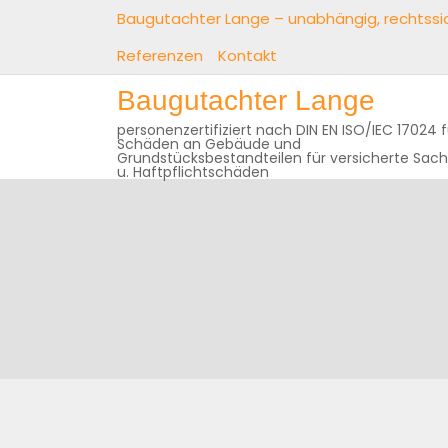
Skip
Baugutachter Lange – unabhängig, rechtssic
to
Referenzen
Kontakt
content
Baugutachter Lange
personenzertifiziert nach DIN EN ISO/IEC 17024 f
Schäden an Gebäude und
Grundstücksbestandteilen für versicherte Sac
u. Haftpflichtschäden