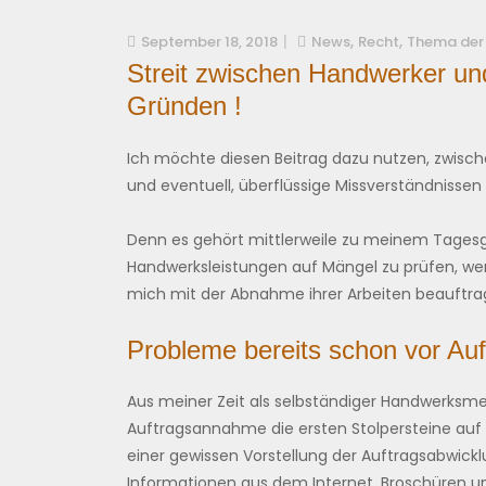
,
,
September 18, 2018
News
Recht
Thema der
Streit zwischen Handwerker un
Gründen !
Ich möchte diesen Beitrag dazu nutzen, zwisc
und eventuell, überflüssige Missverständnisse
Denn es gehört mittlerweile zu meinem Tages
Handwerksleistungen auf Mängel zu prüfen, w
mich mit der Abnahme ihrer Arbeiten beauftr
Probleme bereits schon vor Auf
Aus meiner Zeit als selbständiger Handwerksmei
Auftragsannahme die ersten Stolpersteine auf
einer gewissen Vorstellung der Auftragsabwickl
Informationen aus dem Internet, Broschüren u