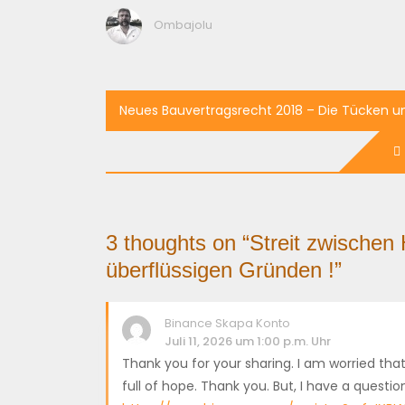
Ombajolu
Beitragsnavigation
Neues Bauvertragsrecht 2018 – Die Tücken 
3 thoughts on “
Streit zwischen
überflüssigen Gründen !
”
Binance Skapa Konto
Juli 11, 2026 um 1:00 p.m. Uhr
Thank you for your sharing. I am worried that 
full of hope. Thank you. But, I have a questi