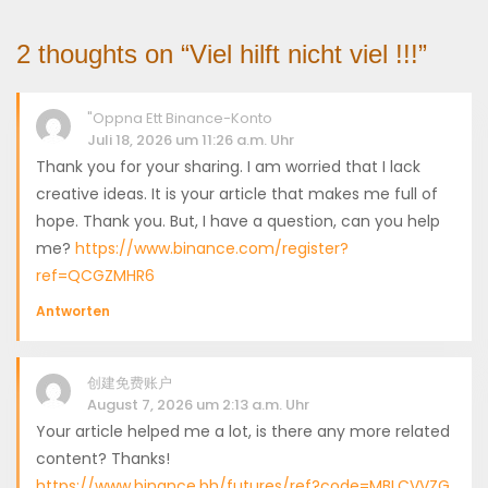
2 thoughts on “
Viel hilft nicht viel !!!
”
"oppna Ett Binance-Konto
Juli 18, 2026 um 11:26 a.m. Uhr
Thank you for your sharing. I am worried that I lack
creative ideas. It is your article that makes me full of
hope. Thank you. But, I have a question, can you help
me?
https://www.binance.com/register?
ref=QCGZMHR6
Antworten
创建免费账户
August 7, 2026 um 2:13 a.m. Uhr
Your article helped me a lot, is there any more related
content? Thanks!
https://www.binance.bh/futures/ref?code=MBLCVVZG