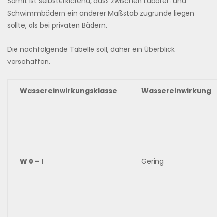
Somit ist selbsterklärend, dass zwischen Laboren und
Schwimmbädern ein anderer Maßstab zugrunde liegen
sollte, als bei privaten Bädern.
Die nachfolgende Tabelle soll, daher ein Überblick
verschaffen.
Wassereinwirkungsklasse
Wassereinwirkung
W 0 – I
Gering