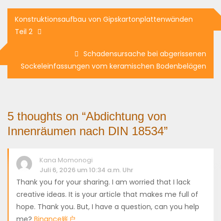
Beitragsnavigation
Konstruktionsaufbau von Gipskartonplattenwänden
Teil 2
Schadensursache bei abgerissenen
Sockeleinfassungen vom keramischen Bodenbelägen
5 thoughts on “
Abdichtung von
Innenräumen nach DIN 18534
”
Kana Momonogi
Juli 6, 2026 um 10:34 a.m. Uhr
Thank you for your sharing. I am worried that I lack
creative ideas. It is your article that makes me full of
hope. Thank you. But, I have a question, can you help
me?
Binance账户