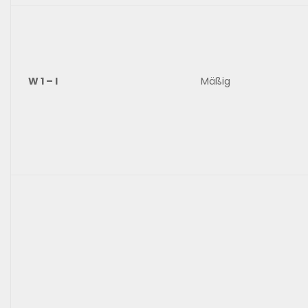
W 1 – I
Mäßig