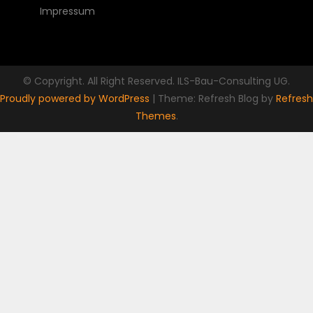
Impressum
© Copyright. All Right Reserved. ILS-Bau-Consulting UG.
Proudly powered by WordPress
|
Theme: Refresh Blog by
Refresh
Themes
.