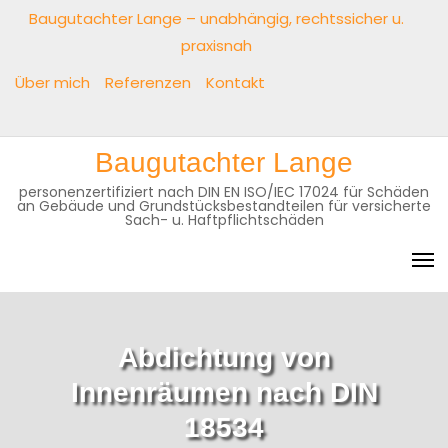
Skip
Baugutachter Lange – unabhängig, rechtssicher u.
to
praxisnah
content
Über mich
Referenzen
Kontakt
Baugutachter
Über
Referenzen
Kontakt
Baugutachter Lange
Lange
mich
–
personenzertifiziert nach DIN EN ISO/IEC 17024 für Schäden
an Gebäude und Grundstücksbestandteilen für versicherte
unabhängig,
Sach- u. Haftpflichtschäden
rechtssicher
u.
praxisnah
Abdichtung von
Innenräumen nach DIN
18534